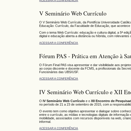
ACESSAR A CONFERÊNCIA
V Seminário Web Currículo
O V Seminário Web Currículo, da Pontifícia Universidade Catól
Educação: Currículo, da Faculdade de Educação, que acontece n
Com o tema Web Currículo: educação e cultura digital, a 5ª ediç
digital e educação aberta a distância ou híbrida, com relevantes
ACESSAR A CONFERÊNCIA
Fórum PAS - Prática em Atenção à Sa
O Fórum Final PAS visa apresentar e dar visibilidade aos proje
ao corpo discente e docente da FCMS, a profissionais da Secre
Funcionários das UBS/USF.
ACESSAR A CONFERÊNCIA
IV Seminário Web Currículo e XII En
O
IV Seminário Web Currículo
e o
XII Encontro de Pesquisa
no período de 21 a 23 de setembro de 2015, com a responsabil
O evento tem como objetivo apresentar e dialogar sobre conhec
entre o currículo, as mídias e tecnologias digitais de informaçã
mobilidade, associados com recursos disponíveis na web, crian
informal.
ACESSAR A CONFERÊNCIA