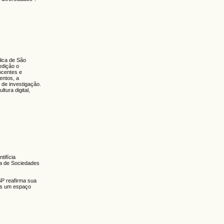
lica de São
edição o
ocentes e
entos, a
 de investigação.
ura digital,
tifícia
na de Sociedades
SP reafirma sua
ais um espaço