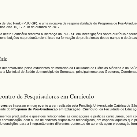
ica de São Paulo (PUC-SP), é uma iniciativa de responsabilidade do Programa de Pós-Gradu
os dias 16, 17 e 18 de outubro de 2017.
ão deste Seminário reafirma a liderança da PUC-SP em investigações sobre currículo e tecno
 contribuições na produção científica e na formação de profissionais desse campo e de áreas
úde
tos desenvolvidos pelos estudantes de medicina da Faculdade de Ciências Médicas e da Saú
taria Municipal de Saúde do município de Sorocaba, principalmente aos Gestores, Coordena
contro de Pesquisadores em Currículo
dores
se integram em um evento a ser realizado pela Pontifícia Universidade Católica de Sã
idade do
Programa de Pós-Graduação em Educação: Currículo
, da Faculdade de Educaç
imentos produzidos e questões relacionadas às concepções e práticas curriculares, bem c
o e comunicação, com o uso de distintos dispositivos tecnológicos, em especial aqueles que p
do condições para a integração entre diferentes contextos de aprendizagem e educação form