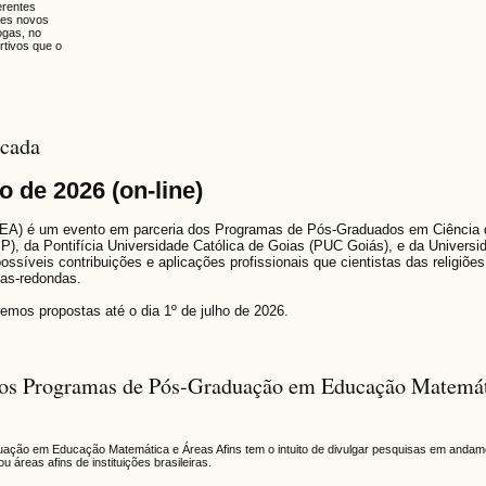
erentes
tes novos
ogas, no
rtivos que o
icada
 de 2026 (on-line)
REA) é um evento em parceria dos
Programas de Pós-Graduados em Ciência d
P), da Pontifícia Universidade Católica de Goias (PUC Goiás), e da Universi
ossíveis contribuições e aplicações profissionais que cientistas das religiõ
sas-redondas.
remos propostas até o dia 1º de julho de 2026.
dos Programas de Pós-Graduação em Educação Matemát
ção em Educação Matemática e Áreas Afins tem o intuito de divulgar pesquisas em andam
reas afins de instituições brasileiras.