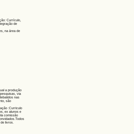
ão: Currículo,
ntegração de
s, na área de
ual a produção
 pesquisas, via
debatidos nas
nto, são
ação :Curriculo
os, ex alunos e
ela comissão
convidados.Todos
de livros.