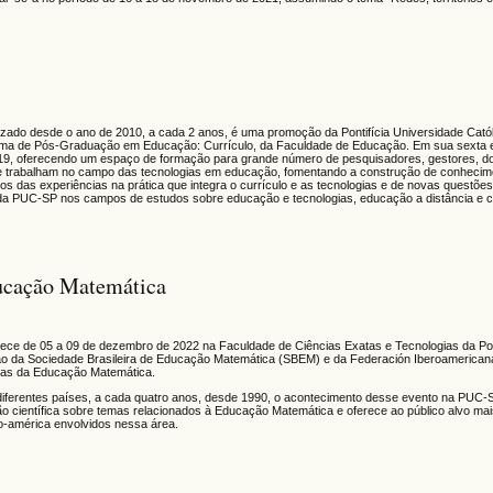
lizado desde o ano de 2010, a cada 2 anos, é uma promoção da Pontifícia Universidade Cató
grama de Pós-Graduação em Educação: Currículo, da Faculdade de Educação. Em sua sexta 
2019, oferecendo um espaço de formação para grande número de pesquisadores, gestores, d
que trabalham no campo das tecnologias em educação, fomentando a construção de conhecim
ços das experiências na prática que integra o currículo e as tecnologias e de novas questões
da PUC-SP nos campos de estudos sobre educação e tecnologias, educação a distância e cult
ucação Matemática
tece de
05 a 09 de dezembro de 2022
na Faculdade de Ciências Exatas e Tecnologias da Pon
ão da Sociedade Brasileira de Educação Matemática (SBEM) e da Federación Iberoamerica
cas da Educação Matemática.
diferentes países, a cada quatro anos, desde 1990, o acontecimento desse evento na PUC-
o científica sobre temas relacionados à Educação Matemática e oferece ao público alvo m
ro-américa envolvidos nessa área.