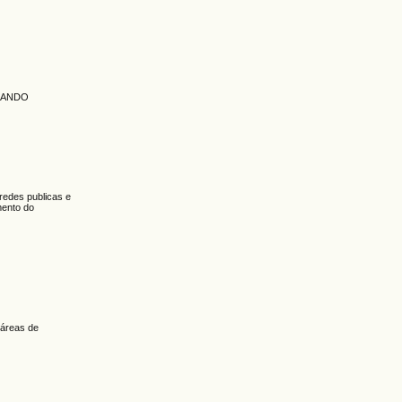
USANDO
redes publicas e
mento do
 áreas de