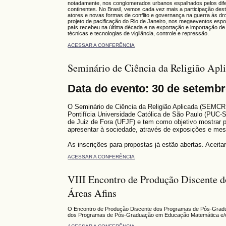
notadamente, nos conglomerados urbanos espalhados pelos dif
continentes. No Brasil, vemos cada vez mais a participação des
atores e novas formas de conflito e governança na guerra às dr
projeto de pacificação do Rio de Janeiro, nos megaeventos espo
país recebeu na última década e na exportação e importação de
técnicas e tecnologias de vigilância, controle e repressão.
ACESSAR A CONFERÊNCIA
Seminário de Ciência da Religião Apl
Data do evento: 30 de setembro
O Seminário de Ciência da Religião Aplicada (SEMC
Pontifícia Universidade Católica de São Paulo (PUC-S
de Juiz de Fora (UFJF) e
tem como objetivo mostrar p
apresentar à sociedade, através de exposições e me
As inscrições para propostas já estão abertas. Aceita
ACESSAR A CONFERÊNCIA
VIII Encontro de Produção Discente 
Áreas Afins
O Encontro de Produção Discente dos Programas de Pós-Gradua
dos Programas de Pós-Graduação em Educação Matemática e/ou á