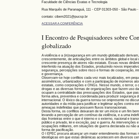
Faculdade de Ciências Exatas e Tecnologia
Rua Marquês de Paranaguá, 111 - CEP 01303-050 - São Paulo -
contato: cibem2021@pucsp.br
ACESSAR A CONFERÊNCIA
I Encontro de Pesquisadores sobre Con
globalizado
A violência e a (in)segurança em um mundo globalizado derivam
crescentemente, de articulações entre os âmbitos global e local
crescente presença de atores não estatais. Essas novas dinâm
interferido na atuação dos Estados, produzindo novos imperativ
segurança, percepções sobre risco e formas de cooperação, in
e governança.
Observam-se hoje conflitos cada vez mais localizados, em pequ
assimétricos, urbanizados e com a participação de inúmeros at
estatais, como corporações e ONGs. Nesse mundo, o terror, o 
drogas e as diversas formas de organizações que fazem uso da 
ocupam a centralidade das preocupações dos Estados, que pas
forma ativa, preventiva e coordenada para produzir segurança 
internacional. O léxico da guerra tornou-se onipresente no disc
autoridades e da mídia para justificar e legitimar ações contra es
ameaças indefinidas que possuem fluxos transnacionais.
Desta forma, os conflitos deixaram de ter um início e um fim bem
levando a percepção de um contínuo da violência, e a uma indef
das fronteiras entre o que é interno e o externo, nacional e trans
público e privado, lei e exceção, paz e guerra. As intervenções e
ocupações militares, em situações de guerra declarada ou não
forma de pacificação.
O I EPEC procura alcançar um maior entendimento das formas m
ideológicas em que estas dinâmicas acontecem em diversos cen