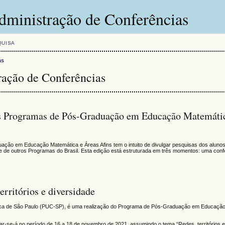
dministração de Conferências
QUISA
as
ração de Conferências
os Programas de Pós-Graduação em Educação Matemáti
ção em Educação Matemática e Áreas Afins tem o intuito de divulgar pesquisas dos aluno
 outros Programas do Brasil. Esta edição está estruturada em três momentos: uma conf
rritórios e diversidade
ólica de São Paulo (PUC-SP), é uma realização do Programa de Pós-Graduação em Educação:
zar-se-á no período de 16 a 18 de novembro de 2021, assumindo o tema “Redes, territórios e