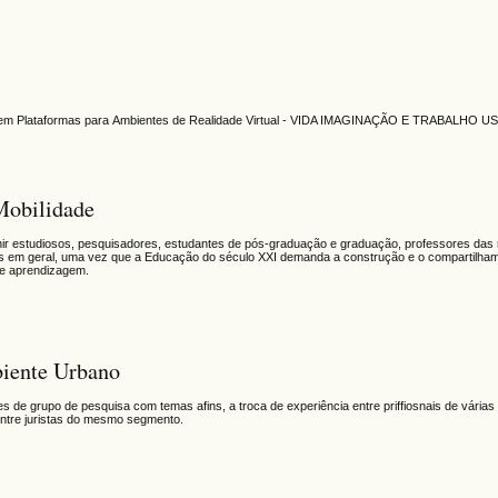
s em Plataformas para Ambientes de Realidade Virtual - VIDA IMAGINAÇÃO E TRABALHO 
obilidade
nir estudiosos, pesquisadores, estudantes de pós-graduação e graduação, professores das 
sados em geral, uma vez que a Educação do século XXI demanda a construção e o compartilha
 e aprendizagem.
biente Urbano
es de grupo de pesquisa com temas afins, a troca de experiência entre priffiosnais de várias
ntre juristas do mesmo segmento.