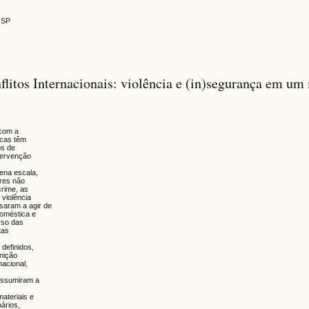
 SP
flitos Internacionais: violência e (in)segurança em u
,
 com a
icas têm
os de
tervenção
ena escala,
ores não
crime, as
violência
saram a agir de
doméstica e
urso das
tas
 definidos,
inição
nacional,
 assumiram a
ateriais e
ários,