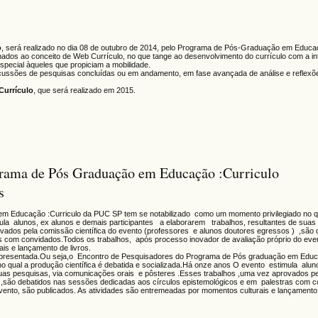
o
, será realizado no dia 08 de outubro de 2014, pelo Programa de Pós-Graduação em Educaç
onados ao conceito de Web Currículo, no que tange ao desenvolvimento do currículo com a i
special àqueles que propiciam a mobilidade.
ussões de pesquisas concluídas ou em andamento, em fase avançada de análise e reflexõe
Currículo
, que será realizado em 2015.
grama de Pós Graduação em Educação :Curriculo
s
 Educação :Curriculo da PUC SP tem se notabilizado como um momento privilegiado no q
mula alunos, ex alunos e demais participantes a elaborarem trabalhos, resultantes de suas
ados pela comissão científica do evento (professores e alunos doutores egressos ) ,são 
s com convidados.Todos os trabalhos, após processo inovador de avaliação próprio do eve
is e lançamento de livros.
o já apresentada.Ou seja,o Encontro de Pesquisadores do Programa de Pós graduação em Educ
 qual a produção científica é debatida e socializada.Há onze anos O evento estimula alun
suas pesquisas, via comunicações orais e pôsteres .Esses trabalhos ,uma vez aprovados p
) ,são debatidos nas sessões dedicadas aos círculos epistemológicos e em palestras com 
vento, são publicados. As atividades são entremeadas por momentos culturais e lançamento 