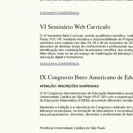
ACESSAR A CONFERÊNCIA
VI Seminário Web Currículo
O VI Seminário Web Currículo, evento acadêmico-científico, rea
Paulo, PUC-SP, mediante iniciativa e responsabilidade do Pro
seminário será realiado nos dias 04, 05 e 06 de novembro de 
discentes de distintas áreas de conhecimento e profissionais 
identificação das contribuições da pesquisa científica, dos avan
Além disso, trata-se de um espaço de reafirmação da liderança 
educação digital e humanismo.
ACESSAR A CONFERÊNCIA
IX Congresso Ibero Americano de Ed
ATENÇÃO: INSCRIÇÕES SUSPENSAS
O
IX Congresso Iberoamericano de Educação Matemática
acon
Universidade Católica de São Paulo (PUC-SP) com a organizaç
de Educación Matemática (FISEM) assumindo diferentes temáti
Mantendo a tradição e a relevância do Congresso realizado em 
liderança na pesquisa, na formação de educadores e na produçã
para pesquisadores, docentes, discentes e profissionais de Ibe
Pontifícia Universidade Católica de São Paulo