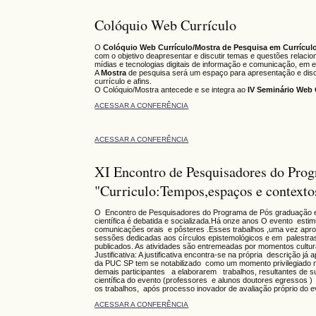
Colóquio Web Currículo
O
Colóquio Web Currículo/Mostra de Pesquisa em Currícul
com o objetivo deapresentar e discutir temas e questões relaci
mídias e tecnologias digitais de informação e comunicação, em e
A
Mostra
de pesquisa será um espaço para apresentação e disc
currículo e afins.
O Colóquio/Mostra antecede e se integra ao
IV Seminário Web 
ACESSAR A CONFERÊNCIA
ACESSAR A CONFERÊNCIA
XI Encontro de Pesquisadores do Pro
"Curriculo:Tempos,espaços e contexto
O Encontro de Pesquisadores do Programa de Pós graduação em
científica é debatida e socializada.Há onze anos O evento esti
comunicações orais e pôsteres .Esses trabalhos ,uma vez aprov
sessões dedicadas aos círculos epistemológicos e em palestra
publicados. As atividades são entremeadas por momentos cultura
Justificativa: A justificativa encontra-se na própria descriçã
da PUC SP tem se notabilizado como um momento privilegiado no
demais participantes a elaborarem trabalhos, resultantes de 
científica do evento (professores e alunos doutores egressos 
os trabalhos, após processo inovador de avaliação próprio do e
ACESSAR A CONFERÊNCIA