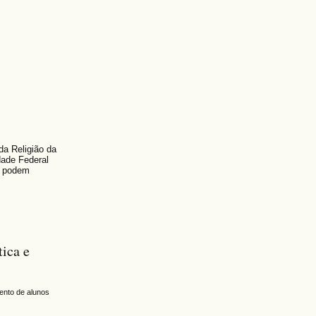
a Religião da
dade Federal
es podem
ica e
ento de alunos