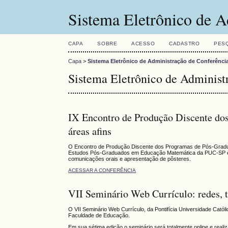
Sistema Eletrônico de A
CAPA
SOBRE
ACESSO
CADASTRO
PES
Capa
>
Sistema Eletrônico de Administração de Conferênci
Sistema Eletrônico de Administ
IX Encontro de Produção Discente d
áreas afins
O Encontro de Produção Discente dos Programas de Pós-Gradua
Estudos Pós-Graduados em Educação Matemática da PUC-SP e de
comunicações orais e apresentação de pôsteres.
ACESSAR A CONFERÊNCIA
VII Seminário Web Currículo: redes, te
O VII Seminário Web Currículo, da Pontifícia Universidade Cat
Faculdade de Educação.
Em sua sétima edição o seminário será totalmente online e reali