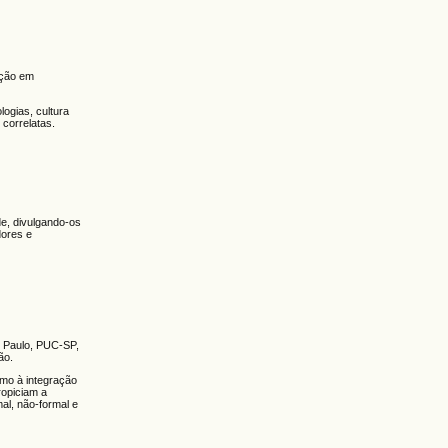
ação em
logias, cultura
 correlatas.
de, divulgando-os
dores e
o Paulo, PUC-SP,
ão.
omo à integração
ropiciam a
al, não-formal e