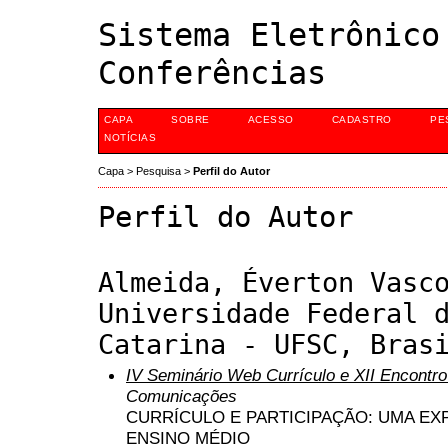
Sistema Eletrônico
Conferências
CAPA
SOBRE
ACESSO
CADASTRO
PE
NOTÍCIAS
Capa
>
Pesquisa
>
Perfil do Autor
Perfil do Autor
Almeida, Éverton Vasc
Universidade Federal 
Catarina - UFSC, Bras
IV Seminário Web Currículo e XII Encontr
Comunicações
CURRÍCULO E PARTICIPAÇÃO: UMA EX
ENSINO MÉDIO