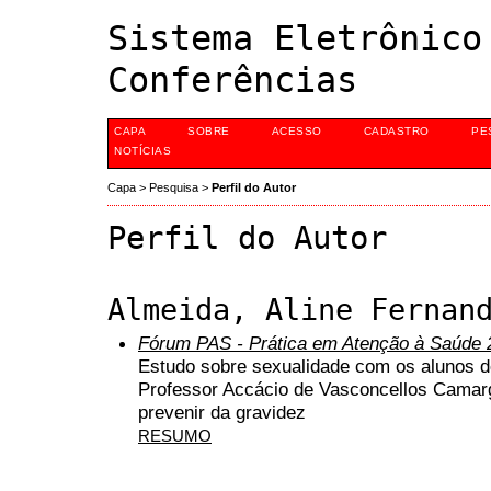
Sistema Eletrônico
Conferências
CAPA
SOBRE
ACESSO
CADASTRO
PE
NOTÍCIAS
Capa
>
Pesquisa
>
Perfil do Autor
Perfil do Autor
Almeida, Aline Fernan
Fórum PAS - Prática em Atenção à Saúde 
Estudo sobre sexualidade com os alunos d
Professor Accácio de Vasconcellos Camarg
prevenir da gravidez
RESUMO