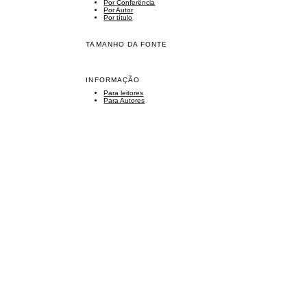
Por Conferência
Por Autor
Por título
TAMANHO DA FONTE
INFORMAÇÃO
Para leitores
Para Autores