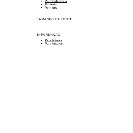
Por Conferência
Por Autor
Por título
TAMANHO DA FONTE
INFORMAÇÃO
Para leitores
Para Autores