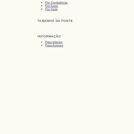
Por Conferência
Por Autor
Por título
TAMANHO DA FONTE
INFORMAÇÃO
Para leitores
Para Autores