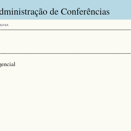
dministração de Conferências
QUISA
gencial