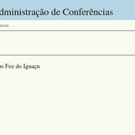
dministração de Conferências
QUISA
us Foz do Iguaçu