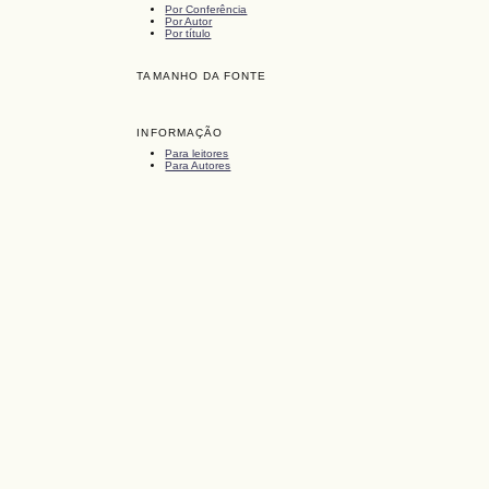
Por Conferência
Por Autor
Por título
TAMANHO DA FONTE
INFORMAÇÃO
Para leitores
Para Autores