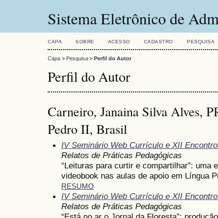
Sistema Eletrônico de Adm
CAPA
SOBRE
ACESSO
CADASTRO
PESQUISA
Capa
>
Pesquisa
>
Perfil do Autor
Perfil do Autor
Carneiro, Janaina Silva Alves,
Pedro II, Brasil
IV Seminário Web Currículo e XII Encontr
Relatos de Práticas Pedagógicas
“Leituras para curtir e compartilhar”: uma
videobook nas aulas de apoio em Língua P
RESUMO
IV Seminário Web Currículo e XII Encontr
Relatos de Práticas Pedagógicas
“Está no ar o Jornal da Floresta”: produção