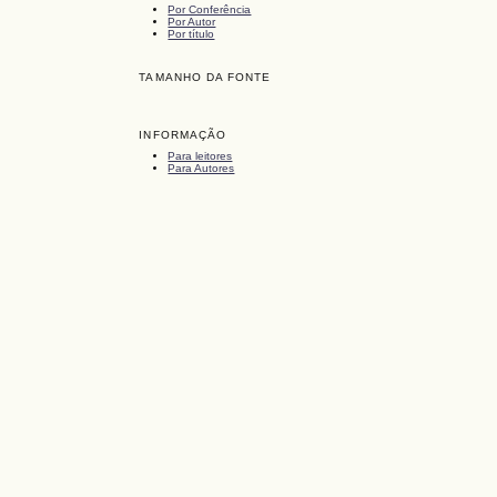
Por Conferência
Por Autor
Por título
TAMANHO DA FONTE
INFORMAÇÃO
Para leitores
Para Autores