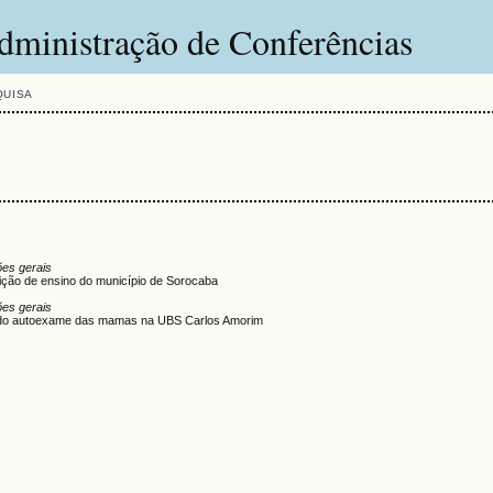
dministração de Conferências
QUISA
es gerais
uição de ensino do município de Sorocaba
es gerais
a do autoexame das mamas na UBS Carlos Amorim