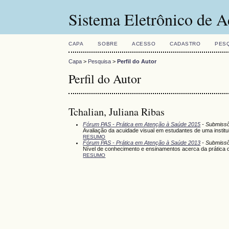
Sistema Eletrônico de A
CAPA
SOBRE
ACESSO
CADASTRO
PES
Capa
>
Pesquisa
>
Perfil do Autor
Perfil do Autor
Tchalian, Juliana Ribas
Fórum PAS - Prática em Atenção à Saúde 2015
- Submissõ
Avaliação da acuidade visual em estudantes de uma instit
RESUMO
Fórum PAS - Prática em Atenção à Saúde 2013
- Submissõ
Nível de conhecimento e ensinamentos acerca da prátic
RESUMO