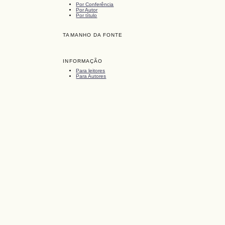
Por Conferência
Por Autor
Por título
TAMANHO DA FONTE
INFORMAÇÃO
Para leitores
Para Autores