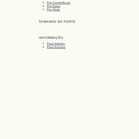
Por Conferência
Por Autor
Por título
TAMANHO DA FONTE
INFORMAÇÃO
Para leitores
Para Autores