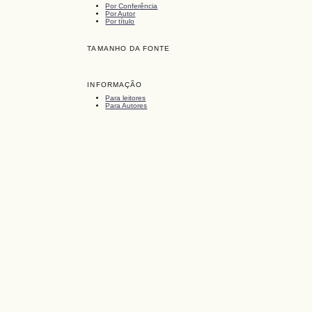
Por Conferência
Por Autor
Por título
TAMANHO DA FONTE
INFORMAÇÃO
Para leitores
Para Autores