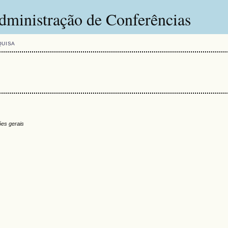
dministração de Conferências
QUISA
es gerais