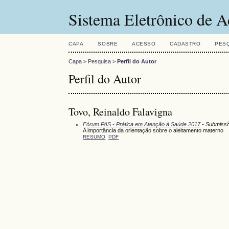
Sistema Eletrônico de A
CAPA
SOBRE
ACESSO
CADASTRO
PES
Capa
>
Pesquisa
>
Perfil do Autor
Perfil do Autor
Tovo, Reinaldo Falavigna
Fórum PAS - Prática em Atenção à Saúde 2017
- Submissõ
A importância da orientação sobre o aleitamento materno
RESUMO
PDF