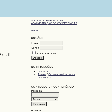
SISTEMA ELETRÔNICO DE
ADMINISTRAÇÃO DE CONFERÊNCIAS
Ajuda
USUÁRIO
Login
Senha
Brasil
Lembrar de mim
NOTIFICAÇÕES
Visualizar
Assinar
/
Cancelar assinatura de
notificações
CONTEÚDO DA CONFERÊNCIA
Pesquisa
Procurar