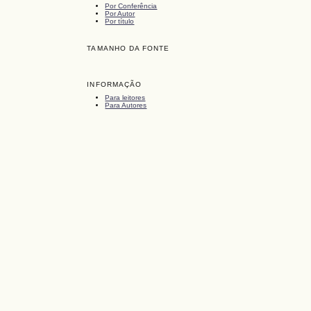
Por Conferência
Por Autor
Por título
TAMANHO DA FONTE
INFORMAÇÃO
Para leitores
Para Autores