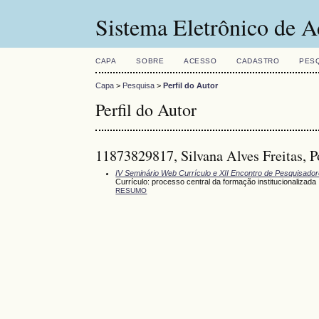
Sistema Eletrônico de A
CAPA
SOBRE
ACESSO
CADASTRO
PES
Capa
>
Pesquisa
>
Perfil do Autor
Perfil do Autor
11873829817, Silvana Alves Freitas, P
IV Seminário Web Currículo e XII Encontro de Pesquisado
Currículo: processo central da formação institucionalizada
RESUMO