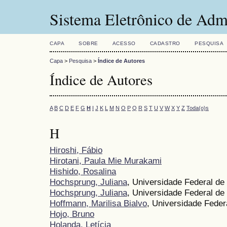
Sistema Eletrônico de Adm
CAPA
SOBRE
ACESSO
CADASTRO
PESQUISA
Capa
>
Pesquisa
>
Índice de Autores
Índice de Autores
A
B
C
D
E
F
G
H
I
J
K
L
M
N
O
P
Q
R
S
T
U
V
W
X
Y
Z
Toda(o)s
H
Hiroshi, Fábio
Hirotani, Paula Mie Murakami
Hishido, Rosalina
Hochsprung, Juliana
, Universidade Federal de
Hochsprung, Juliana
, Universidade Federal de
Hoffmann, Marilisa Bialvo
, Universidade Feder
Hojo, Bruno
Holanda, Letícia