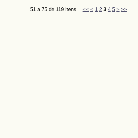
51 a 75 de 119 itens
<<
<
1
2
3
4
5
>
>>