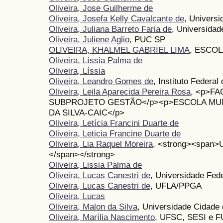
Oliveira, Jose Guilherme de
Oliveira, Josefa Kelly Cavalcante de
, Univers
Oliveira, Juliana Barreto Faria de
, Universidad
Oliveira, Juliene Aglio
, PUC SP
OLIVEIRA, KHALMEL GABRIEL LIMA
, ESCO
Oliveira, Líssia Palma de
Oliveira, Líssia
Oliveira, Leandro Gomes de
, Instituto Federa
Oliveira, Leila Aparecida Pereira Rosa
, <p>FA
SUBPROJETO GESTÃO</p><p>ESCOLA MUN
DA SILVA-CAIC</p>
Oliveira, Letícia Francini Duarte de
Oliveira, Leticia Francine Duarte de
Oliveira, Lia Raquel Moreira
, <strong><span>U
</span></strong>
Oliveira, Lissia Palma de
Oliveira, Lucas Canestri de
, Universidade Fed
Oliveira, Lucas Canestri de
, UFLA/PPGA
Oliveira, Lucas
Oliveira, Malon da Silva
, Universidade Cidade 
Oliveira, Marília Nascimento
, UFSC, SESI e 