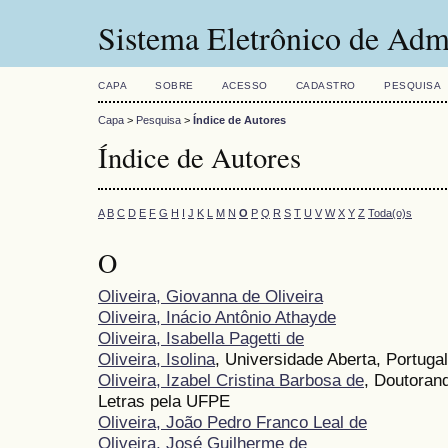
Sistema Eletrônico de Adm
CAPA
SOBRE
ACESSO
CADASTRO
PESQUISA
Capa
>
Pesquisa
>
Índice de Autores
Índice de Autores
A
B
C
D
E
F
G
H
I
J
K
L
M
N
O
P
Q
R
S
T
U
V
W
X
Y
Z
Toda(o)s
O
Oliveira, Giovanna de Oliveira
Oliveira, Inácio Antônio Athayde
Oliveira, Isabella Pagetti de
Oliveira, Isolina
, Universidade Aberta, Portugal
Oliveira, Izabel Cristina Barbosa de
, Doutora
Letras pela UFPE
Oliveira, João Pedro Franco Leal de
Oliveira, José Guilherme de