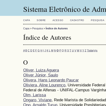
Sistema Eletrônico de Adm
CAPA
SOBRE
ACESSO
CADASTRO
PESQUISA
Capa
>
Pesquisa
>
Índice de Autores
Índice de Autores
A
B
C
D
E
F
G
H
I
J
K
L
M
N
O
P
Q
R
S
T
U
V
W
X
Y
Z
Toda(o)s
O
Oliver, Luiza Aguera
Oliver Júnior, Saulo
Olivera, Hans Leonardo Paucar
Oliviera, Aline Lourenço
, Universidade Federa
Federal de Alfenas - UNIFAL-Campus Varginh
Olm, Larissa
Ongaro, Viviane
, Rede Marista de Solidariedad
Ono, Arnaldo Turuo
, Universidade Presbiteria