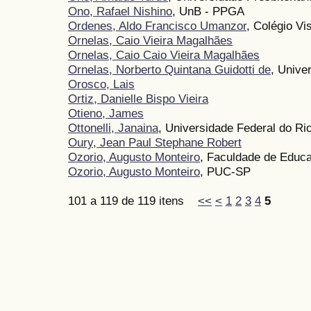
Ono, Rafael Nishino
, UnB - PPGA
Ordenes, Aldo Francisco Umanzor
, Colégio V
Ornelas, Caio Vieira Magalhães
Ornelas, Caio Caio Vieira Magalhães
Ornelas, Norberto Quintana Guidotti de
, Unive
Orosco, Lais
Ortiz, Danielle Bispo Vieira
Otieno, James
Ottonelli, Janaina
, Universidade Federal do R
Oury, Jean Paul Stephane Robert
Ozorio, Augusto Monteiro
, Faculdade de Educ
Ozorio, Augusto Monteiro
, PUC-SP
101 a 119 de 119 itens
<<
<
1
2
3
4
5