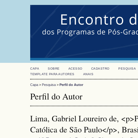
CAPA
SOBRE
ACESSO
CADASTRO
PESQUISA
TEMPLATE PARA AUTORES
ANAIS
Capa
>
Pesquisa
>
Perfil do Autor
Perfil do Autor
Lima, Gabriel Loureiro de, <p>P
Católica de São Paulo</p>, Brasi