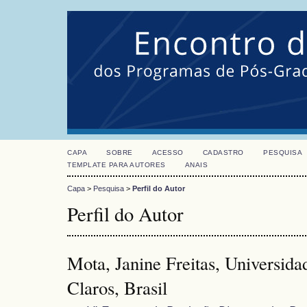
CAPA
SOBRE
ACESSO
CADASTRO
PESQUISA
TEMPLATE PARA AUTORES
ANAIS
Capa
>
Pesquisa
>
Perfil do Autor
Perfil do Autor
Mota, Janine Freitas, Universid
Claros, Brasil