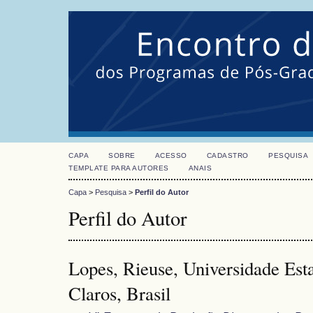
CAPA
SOBRE
ACESSO
CADASTRO
PESQUISA
TEMPLATE PARA AUTORES
ANAIS
Capa
>
Pesquisa
>
Perfil do Autor
Perfil do Autor
Lopes, Rieuse, Universidade Est
Claros, Brasil