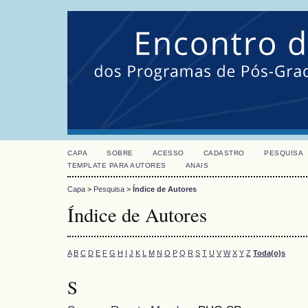
CAPA
SOBRE
ACESSO
CADASTRO
PESQUISA
TEMPLATE PARA AUTORES
ANAIS
Capa
>
Pesquisa
>
Índice de Autores
Índice de Autores
A
B
C
D
E
F
G
H
I
J
K
L
M
N
O
P
Q
R
S
T
U
V
W
X
Y
Z
Toda(o)s
S