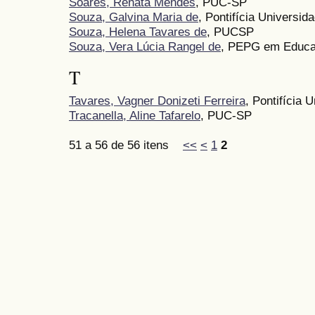
Soares, Renata Mendes
, PUC-SP
Souza, Galvina Maria de
, Pontifícia Universi
Souza, Helena Tavares de
, PUCSP
Souza, Vera Lúcia Rangel de
, PEPG em Educa
T
Tavares, Vagner Donizeti Ferreira
, Pontifícia 
Tracanella, Aline Tafarelo
, PUC-SP
51 a 56 de 56 itens
<<
<
1
2