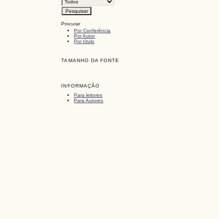
Procurar
Por Conferência
Por Autor
Por título
TAMANHO DA FONTE
INFORMAÇÃO
Para leitores
Para Autores