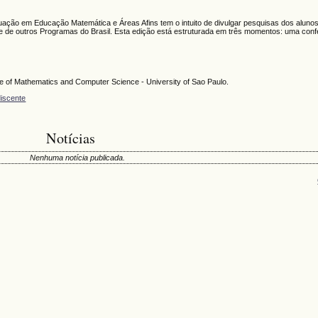
ção em Educação Matemática e Áreas Afins tem o intuito de divulgar pesquisas dos aluno
 outros Programas do Brasil. Esta edição está estruturada em três momentos: uma conf
e of Mathematics and Computer Science - University of Sao Paulo.
discente
Notícias
Nenhuma notícia publicada.