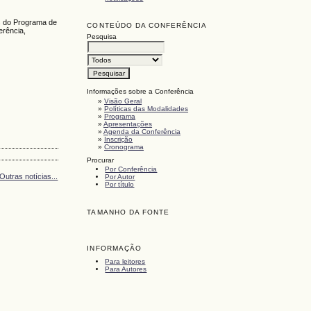
s do Programa de
CONTEÚDO DA CONFERÊNCIA
erência,
Pesquisa
Informações sobre a Conferência
»
Visão Geral
»
Políticas das Modalidades
»
Programa
»
Apresentações
»
Agenda da Conferência
»
Inscrição
»
Cronograma
Procurar
Por Conferência
Outras notícias...
Por Autor
Por título
TAMANHO DA FONTE
INFORMAÇÃO
Para leitores
Para Autores