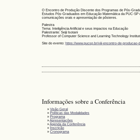
O Encontro de Produção Discente dos Programas de Pós-Gradua
Estudos Pós-Graduados em Educação Matemática da PUC-SP e de
comunicações orais e apresentação de pôsteres.
Palestra
Tema: Inteligência Artificial e seus impactos na Educação
Palestrante: Seiji Isotani
Professor of Computer Science and Learning Technology Institut
Site do evento:
https://www.pucsp.br/viii-encontro-de-producao-
Informações sobre a Conferência
»
Visão Geral
»
Políticas das Modalidades
»
Programa
»
Apresentações
»
Agenda da Conferência
»
Inscrição
»
Cronograma