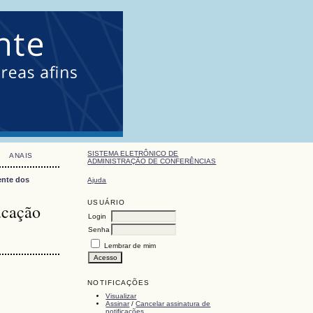
SISTEMA ELETRÔNICO DE
ANAIS
ADMINISTRAÇÃO DE CONFERÊNCIAS
ente dos
Ajuda
USUÁRIO
ucação
Login
Senha
Lembrar de mim
NOTIFICAÇÕES
Visualizar
Assinar
/
Cancelar assinatura de
notificações