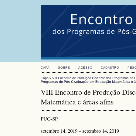
CAPA
SOBRE
ACESSO
CADASTRO
PES
Capa
>
VIII Encontro de Produção Discente dos Programas de
Programas de Pós-Graduação em Educação Matemática e ár
VIII Encontro de Produção Dis
Matemática e áreas afins
PUC-SP
setembro 14, 2019 – setembro 14, 2019