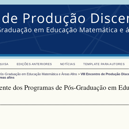
QUISA
EDIÇÕES ANTERIORES
NOTÍCIAS
TEMPLATE PARA AUTORES
 Pós-Graduação em Educação Matemática e Áreas Afins
>
VIII Encontro de Produção Disc
eas afins
cente dos Programas de Pós-Graduação em Ed