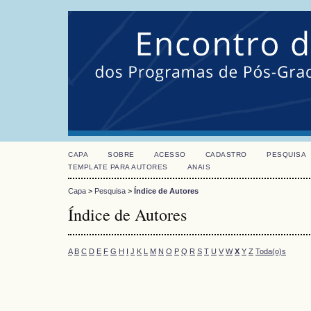
CAPA
SOBRE
ACESSO
CADASTRO
PESQUISA
TEMPLATE PARA AUTORES
ANAIS
Capa
>
Pesquisa
>
Índice de Autores
Índice de Autores
A
B
C
D
E
F
G
H
I
J
K
L
M
N
O
P
Q
R
S
T
U
V
W
X
Y
Z
Toda(o)s