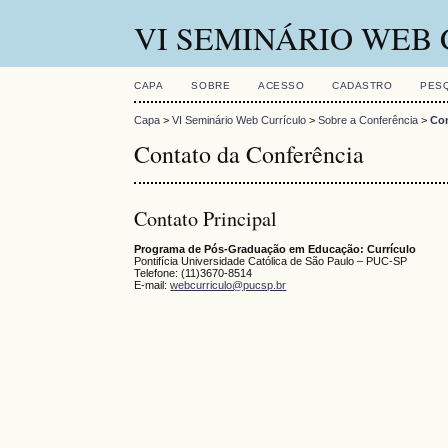
VI SEMINÁRIO WEB
CAPA
SOBRE
ACESSO
CADASTRO
PES
Capa
>
VI Seminário Web Currículo
>
Sobre a Conferência
>
Con
Contato da Conferência
Contato Principal
Programa de Pós-Graduação em Educação: Currículo
Pontifícia Universidade Católica de São Paulo – PUC-SP
Telefone: (11)3670-8514
E-mail:
webcurriculo@pucsp.br