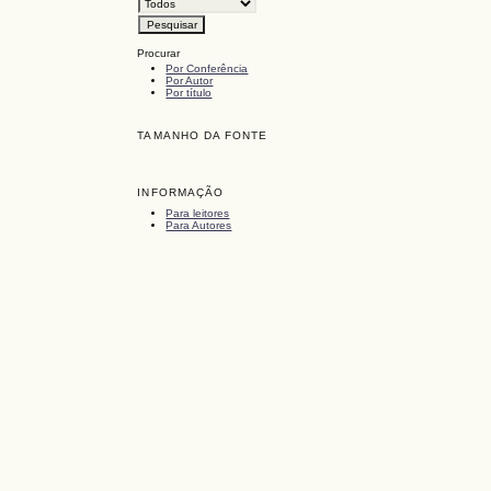
Procurar
Por Conferência
Por Autor
Por título
TAMANHO DA FONTE
INFORMAÇÃO
Para leitores
Para Autores