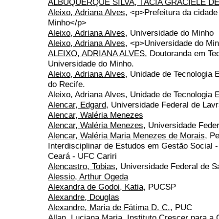
ALBUQUERQUE SILVA, TACIA GRACIELE D
Aleixo, Adriana Alves
, <p>Prefeitura da cidad
Minho</p>
Aleixo, Adriana Alves
, Universidade do Minho
Aleixo, Adriana Alves
, <p>Universidade do Mi
ALEIXO, ADRIANA ALVES
, Doutoranda em Tec
Universidade do Minho.
Aleixo, Adriana Alves
, Unidade de Tecnologia E
do Recife.
Aleixo, Adriana Alves
, Unidade de Tecnologia E
Alencar, Edgard
, Universidade Federal de Lav
Alencar, Waléria Menezes
Alencar, Waléria Menezes
, Universidade Fede
Alencar, Waléria Maria Menezes de Morais
, P
Interdisciplinar de Estudos em Gestão Social 
Ceará - UFC Cariri
Alencastro, Tobias
, Universidade Federal de S
Alessio, Arthur Ogeda
Alexandra de Godoi, Katia
, PUCSP
Alexandre, Douglas
Alexandre, Maria de Fátima D. C.
, PUC
Allan, Luciana Maria
, Instituto Crescer para a