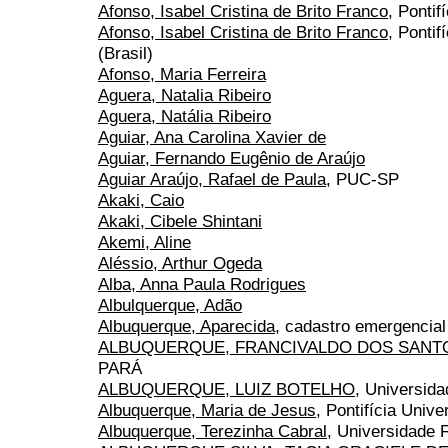
Afonso, Isabel Cristina de Brito Franco
, Ponti
Afonso, Isabel Cristina de Brito Franco
, Ponti
(Brasil)
Afonso, Maria Ferreira
Aguera, Natalia Ribeiro
Aguera, Natália Ribeiro
Aguiar, Ana Carolina Xavier de
Aguiar, Fernando Eugênio de Araújo
Aguiar Araújo, Rafael de Paula
, PUC-SP
Akaki, Caio
Akaki, Cibele Shintani
Akemi, Aline
Aléssio, Arthur Ogeda
Alba, Anna Paula Rodrigues
Albulquerque, Adão
Albuquerque, Aparecida
, cadastro emergencial
ALBUQUERQUE, FRANCIVALDO DOS SANT
PARÁ
ALBUQUERQUE, LUIZ BOTELHO
, Universid
Albuquerque, Maria de Jesus
, Pontifícia Univ
Albuquerque, Terezinha Cabral
, Universidade 