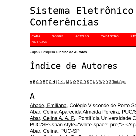
Sistema Eletrônico
Conferências
CAPA
SOBRE
ACESSO
CADASTRO
PE
NOTÍCIAS
Capa
>
Pesquisa
>
Índice de Autores
Índice de Autores
A
B
C
D
E
F
G
H
I
J
K
L
M
N
O
P
Q
R
S
T
U
V
W
X
Y
Z
Toda(o)s
A
Abade, Emiliana
, Colégio Visconde de Porto S
Abar, Celina Aparecida Almeida Pereira
, PUC/
Abar, Celina A. A. P.
, Pontifícia Universidade 
PUC/SP<span style="white-space: pre;"> </s
Abar, Celina
, PUC-SP