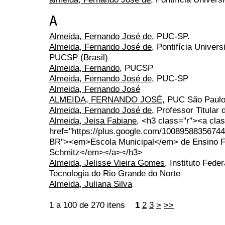
A
Almeida, Fernando José de
, PUC-SP.
Almeida, Fernando José de
, Pontifícia Univer
PUCSP (Brasil)
Almeida, Fernando
, PUCSP
Almeida, Fernando José de
, PUC-SP
Almeida, Fernando José
ALMEIDA, FERNANDO JOSÉ
, PUC São Paul
Almeida, Fernando José de
, Professor Titula
Almeida, Jeisa Fabiane
, <h3 class="r"><a clas
href="https://plus.google.com/1008958835674
BR"><em>Escola Municipal</em> de Ensino 
Schmitz</em></a></h3>
Almeida, Jelisse Vieira Gomes
, Instituto Fede
Tecnologia do Rio Grande do Norte
Almeida, Juliana Silva
1 a 100 de 270 itens
1
2
3
>
>>