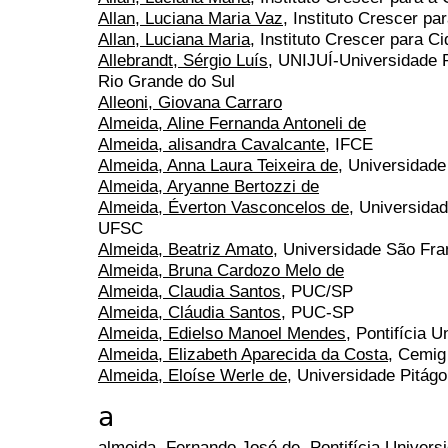
Allan, Luciana Maria Vaz
, Instituto Crescer pa
Allan, Luciana Maria
, Instituto Crescer para C
Allebrandt, Sérgio Luís
, UNIJUÍ-Universidade 
Rio Grande do Sul
Alleoni, Giovana Carraro
Almeida, Aline Fernanda Antoneli de
Almeida, alisandra Cavalcante
, IFCE
Almeida, Anna Laura Teixeira de
, Universidade
Almeida, Aryanne Bertozzi de
Almeida, Éverton Vasconcelos de
, Universidad
UFSC
Almeida, Beatriz Amato
, Universidade São Fra
Almeida, Bruna Cardozo Melo de
Almeida, Claudia Santos
, PUC/SP
Almeida, Cláudia Santos
, PUC-SP
Almeida, Edielso Manoel Mendes
, Pontifícia 
Almeida, Elizabeth Aparecida da Costa
, Cemig
Almeida, Eloíse Werle de
, Universidade Pitág
a
almeida, Fernando José de
, Pontifícia Univer