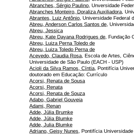
Abranches, Sérgio Paulino
, Unversidade Fede
Abranches Monteiro, Doraliza Auxiliadora
, Uni
Abrantes, Luiz Antônio
, Universidade Federal 
Abreu, Anderson Carlos Santos de
, Universid
Abreu, Jessica
Abreu, Kate Dayana Rodrigues de
, Fundação G
Abreu, Luiza Perna Toledo de
Abreu, Luiza Toledo Perna de
Acevedo, Claudia Rosa
, Escola de Artes, Ciê
Universidade de São Paulo (EACH - USP)
Acioli da Silva Ramos, Cíntia
, Pontifícia Univ
doutorado em Educação: Currículo
Acorsi, Renata de Sousa
Acorsi, Renata
Acorsi, Renata de Souza
Adabo, Gabriel Gouveia
Adami, Renan
Adde, Júlia Brumke
Adde, Júlia Blumke
Adde, Julia Blumke
Adriano, Geisy Nunes
, Pontifícia Universidad