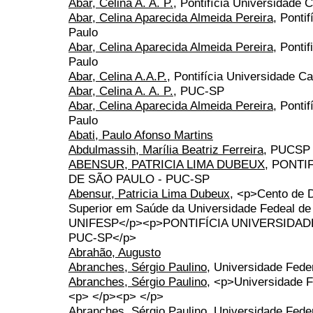
Abar, Celina A. A. P.
, Pontifícia Universidade 
Abar, Celina Aparecida Almeida Pereira
, Ponti
Paulo
Abar, Celina Aparecida Almeida Pereira
, Ponti
Paulo
Abar, Celina A.A.P.
, Pontifícia Universidade Ca
Abar, Celina A. A. P.
, PUC-SP
Abar, Celina Aparecida Almeida Pereira
, Ponti
Paulo
Abati, Paulo Afonso Martins
Abdulmassih, Marília Beatriz Ferreira
, PUCSP
ABENSUR, PATRICIA LIMA DUBEUX
, PONTI
DE SÃO PAULO - PUC-SP
Abensur, Patricia Lima Dubeux
, <p>Cento de 
Superior em Saúde da Universidade Fedeal d
UNIFESP</p><p>PONTIFÍCIA UNIVERSIDAD
PUC-SP</p>
Abrahão, Augusto
Abranches, Sérgio Paulino
, Universidade Fed
Abranches, Sérgio Paulino
, <p>Universidade 
<p> </p><p> </p>
Abranches, Sérgio Paulino
, Universidade Fed