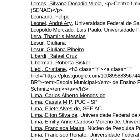
Lemos, Silvana Donadio Vilela
, <p>Centro Uni
(SENAC)</p>
Leonardo, Felipe
Leonel, André Ary
, Universidade Federal de Sa
Leopoldo Mercado, Luis Paulo
, Universidade 
Lera, Thamiris Messias
Lesur, Giuliana
Lesur, Giuliana Ribeiro
Libardi, Rafael Cruz
Liberman, Roberta Bisker
Liebl, Cristiane
, <h3 class="r"><a class="l"
href="https://plus.google.com/1008958835674
BR"><em>Escola Municipal</em> de Ensino 
Schmitz</em></a></h3>
Lima, Carlos Alberto Mendes de
Lima, Cassia M P
, PUC - SP
Lima, Eliete Alves de
, SEE AC
Lima, Elton Silva de
, Universidade Federal de
Lima, Emilly Anne Cardoso Moreno de
, Unive
Lima, Francisca Maura
, Núcleo de Pesquisa Pr
Lima, Francisco Renato
, Universidade Federal