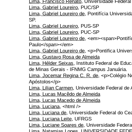
Lima, Francisco Renato
, Universidade Federal
Lima, Gabriel Loureiro
, PUC/SP
Lima, Gabriel Loureiro de
, Pontifícia Universi
SP.
Lima, Gabriel Loureiro
, PUS-SP
Lima, Gabriel Loureiro
, PUC-SP
Lima, Gabriel Loureiro de
, <em><span>Pontifíc
Paulo</span></em>
Lima, Gabriel Loureiro de
, <p>Pontifica Unive
Lima, Gustavo Rosa de Almeida
Lima, Hélder Seixas
, Instituto Federal de Edu
de Minas Gerais - IFNMG Campus Januária.
Lima, Jocemar Regina C. R. de
, <p>Colégio N
Apóstolos</p>
Lima, Lilian Carmen
, Universidade Federal de
Lima, Lucas Macêdo de Almeida
Lima, Lucas Macedo de Almeida
Lima, Luciana
, <html />
Lima, Luciana de
, Universidade Federal do Ce
Lima, Luciana Leite
, UFRGS
Lima, Luciane Soares de
, Universidade Feder
Lima, Natamias Lopes
, UNIVERSIDADE FED