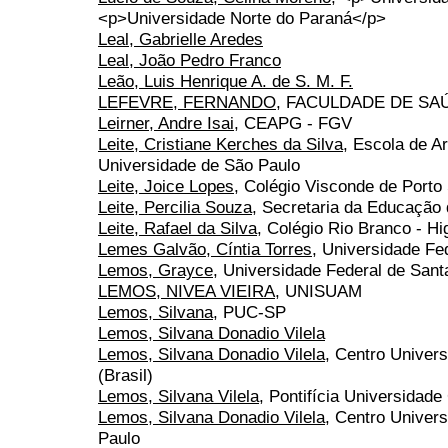
<p>Universidade Norte do Paraná</p>
Leal, Gabrielle Aredes
Leal, João Pedro Franco
Leão, Luis Henrique A. de S. M. F.
LEFEVRE, FERNANDO
, FACULDADE DE SA
Leirner, Andre Isai
, CEAPG - FGV
Leite, Cristiane Kerches da Silva
, Escola de A
Universidade de São Paulo
Leite, Joice Lopes
, Colégio Visconde de Porto
Leite, Percilia Souza
, Secretaria da Educação 
Leite, Rafael da Silva
, Colégio Rio Branco - Hi
Lemes Galvão, Cíntia Torres
, Universidade Fed
Lemos, Grayce
, Universidade Federal de San
LEMOS, NIVEA VIEIRA
, UNISUAM
Lemos, Silvana
, PUC-SP
Lemos, Silvana Donadio Vilela
Lemos, Silvana Donadio Vilela
, Centro Univer
(Brasil)
Lemos, Silvana Vilela
, Pontifícia Universidad
Lemos, Silvana Donadio Vilela
, Centro Univer
Paulo