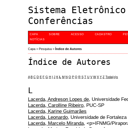
Sistema Eletrônico
Conferências
CAPA
SOBRE
ACESSO
CADASTRO
PE
NOTÍCIAS
Capa
>
Pesquisa
>
Índice de Autores
Índice de Autores
A
B
C
D
E
F
G
H
I
J
K
L
M
N
O
P
Q
R
S
T
U
V
W
X
Y
Z
Toda(o)s
L
Lacerda, Andreson Lopes de
, Universidade Fe
Lacerda, Carolline Ribeiro
, PUC-SP
Lacerda, Karine Guimarães
Lacerda, Leonardo
, Universidade de Fortalez
Lacerda, Marcelo Miranda
, <p>IFNMG/Pirapor