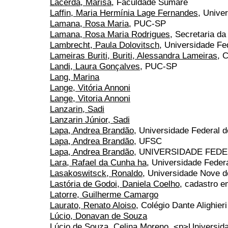
Lacerda, Marisa
, Faculdade Sumaré
Laffin, Maria Hermínia Lage Fernandes
, Unive
Lamana, Rosa Maria
, PUC-SP
Lamana, Rosa Maria Rodrigues
, Secretaria d
Lambrecht, Paula Dolovitsch
, Universidade Fe
Lameiras Buriti, Buriti, Alessandra Lameiras
, 
Landi, Laura Gonçalves
, PUC-SP
Lang, Marina
Lange, Vitória Annoni
Lange, Vitoria Annoni
Lanzarin, Sadi
Lanzarin Júnior, Sadi
Lapa, Andrea Brandão
, Universidade Federal d
Lapa, Andrea Brandão
, UFSC
Lapa, Andrea Brandão
, UNIVERSIDADE FEDE
Lara, Rafael da Cunha ha
, Universidade Feder
Lasakoswitsck, Ronaldo
, Universidade Nove d
Lastória de Godoi, Daniela Coelho
, cadastro e
Latorre, Guilherme Camargo
Laurato, Renato Aloiso
, Colégio Dante Alighieri
Lúcio, Donavan de Souza
Lúcio de Souza, Celina Moreno
, <p>Universida