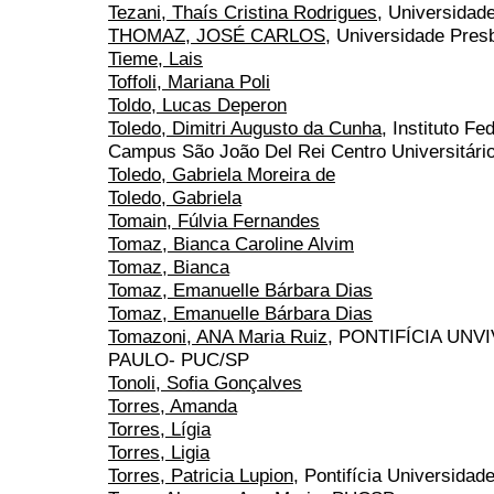
Tezani, Thaís Cristina Rodrigues
, Universidad
THOMAZ, JOSÉ CARLOS
, Universidade Pres
Tieme, Lais
Toffoli, Mariana Poli
Toldo, Lucas Deperon
Toledo, Dimitri Augusto da Cunha
, Instituto F
Campus São João Del Rei Centro Universitário
Toledo, Gabriela Moreira de
Toledo, Gabriela
Tomain, Fúlvia Fernandes
Tomaz, Bianca Caroline Alvim
Tomaz, Bianca
Tomaz, Emanuelle Bárbara Dias
Tomaz, Emanuelle Bárbara Dias
Tomazoni, ANA Maria Ruiz
, PONTIFÍCIA UN
PAULO- PUC/SP
Tonoli, Sofia Gonçalves
Torres, Amanda
Torres, Lígia
Torres, Ligia
Torres, Patricia Lupion
, Pontifícia Universida