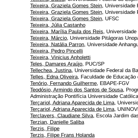
Teixeira, Graziela Gomes Stein
, Universidade
Teixeira, Graziela Gomes Stein
, Universidade
Teixeira, Graziela Gomes Stein
, UFSC
Teixeira, Júlia Castanho
Teixeira, Marília Paula dos Reis
, Universidade
Teixeira, Márcio
, Universidade Pitágoras Unop
Teixeira, Natália Parron
, Universidade Anhang
Teixeira, Pedro Pincelli
Teixeira, Vinicius Anholetti
Teles, Damares Araújo
, PUC/SP
Tellechea, Justina
, Universidade Federal da Ba
Telles, Edna Oliveira
, Faculdade de Educação 
Tenório, Fernando Guilherme
, EBAPE-FGV
Teodósio, Armindo dos Santos de Sousa
, Pro
Administração Pontifícia Universidade Católic
Terçariol, Adriana Aparecida de Lima
, Univers
Terçariol, Adriana Aparecida de Lima
, UNINOV
Terclavers, Claudiane Silva
, Escola Jardim d
Terzian, Danielle Saliba
Terzis, Filipe
Terzis, Filipe Frans Holanda