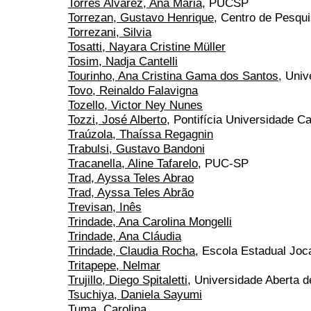
Torres Alvarez, Ana Maria
, PUCSP
Torrezan, Gustavo Henrique
, Centro de Pesqu
Torrezani, Silvia
Tosatti, Nayara Cristine Müller
Tosim, Nadja Cantelli
Tourinho, Ana Cristina Gama dos Santos
, Univ
Tovo, Reinaldo Falavigna
Tozello, Victor Ney Nunes
Tozzi, José Alberto
, Pontifícia Universidade C
Traúzola, Thaíssa Regagnin
Trabulsi, Gustavo Bandoni
Tracanella, Aline Tafarelo
, PUC-SP
Trad, Ayssa Teles Abrao
Trad, Ayssa Teles Abrão
Trevisan, Inês
Trindade, Ana Carolina Mongelli
Trindade, Ana Cláudia
Trindade, Claudia Rocha
, Escola Estadual Joc
Tritapepe, Nelmar
Trujillo, Diego Spitaletti
, Universidade Aberta d
Tsuchiya, Daniela Sayumi
Tuma, Carolina