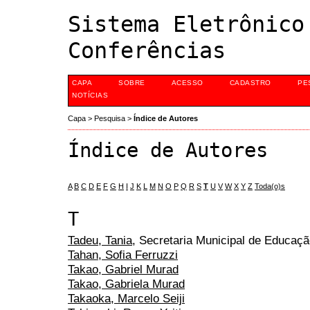
Sistema Eletrônico
Conferências
CAPA
SOBRE
ACESSO
CADASTRO
PE
NOTÍCIAS
Capa
>
Pesquisa
>
Índice de Autores
Índice de Autores
A
B
C
D
E
F
G
H
I
J
K
L
M
N
O
P
Q
R
S
T
U
V
W
X
Y
Z
Toda(o)s
T
Tadeu, Tania
, Secretaria Municipal de Educaç
Tahan, Sofia Ferruzzi
Takao, Gabriel Murad
Takao, Gabriela Murad
Takaoka, Marcelo Seiji