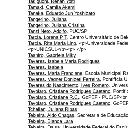
Takiguchi, Renan Yoiti
Tamaki, Camila Akemi
Tanaka, Eduardo Jun Yoshizato
Tangerino, Juliana
Tangerino, Juliana Cristina
Tanzi Neto, Adolfo
, PUC/SP
Tarcia, Lorena P T
, Centro Universitário de Be
Tarcia, Rita Maria Lino
, <p>Universidade Fed
<p>UNICSUL</p><p> </p>
Tashiro, Gabriela Miky
Tavares, Isabela Maria Rodrigues
Tavares, Isabela
Tavares, Maria Franciane
, Escola Municipal R
Tavares, Vagner Donizeti Ferreira
, Pontifícia 
Tavares do Nascimento, Ives Romero
, Univer
Tavolaro, Cristiane Rodrigues Caetano
, Pontif
Tavolaro, Cristiane R.C.
, GoPEF - PUC/SP<br 
Tavolaro, Cristiane Rodrigues Caetano
, GoPE
Tchalian, Juliana Ribas
Teixeira, Aldo Chagas
, Secretaria de Educação
Teixeira, Bianca Lara
Teixeira, Daisa
, Universidade Federal do Espír