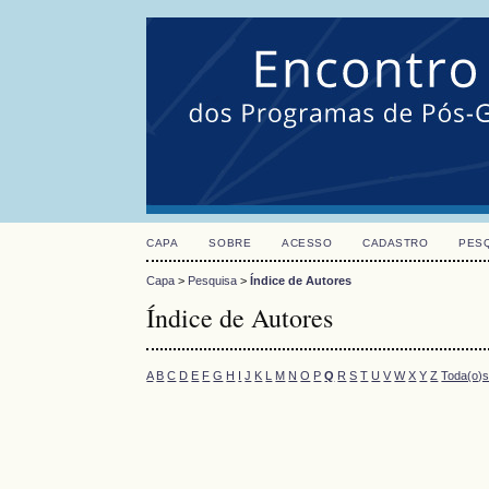
CAPA
SOBRE
ACESSO
CADASTRO
PES
Capa
>
Pesquisa
>
Índice de Autores
Índice de Autores
A
B
C
D
E
F
G
H
I
J
K
L
M
N
O
P
Q
R
S
T
U
V
W
X
Y
Z
Toda(o)