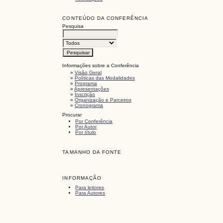
CONTEÚDO DA CONFERÊNCIA
Pesquisa
Informações sobre a Conferência
»
Visão Geral
»
Políticas das Modalidades
»
Programa
»
Apresentações
»
Inscrição
»
Organização e Parceiros
»
Cronograma
Procurar
Por Conferência
Por Autor
Por título
TAMANHO DA FONTE
INFORMAÇÃO
Para leitores
Para Autores